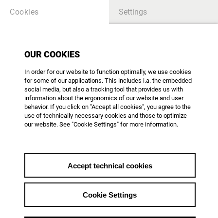
Cookies
Settings
TITLE_AGDOK_SPEZIAL
OUR COOKIES
In order for our website to function optimally, we use cookies
AG DOK-Berlinale-Party
for some of our applications. This includes i.a. the embedded
2019
social media, but also a tracking tool that provides us with
information about the ergonomics of our website and user
behavior. If you click on "Accept all cookies", you agree to the
use of technically necessary cookies and those to optimize
our website. See "Cookie Settings" for more information.
themes_list_back
Accept technical cookies
from 08.02.2019
Cookie Settings
Anregende Gespräche, gut gekühlte Getränke
und eine Auswahl köstlicher Suppen -