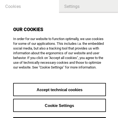
Cookies
Settings
TV-BROADCASTING
OUR COOKIES
In order for our website to function optimally, we use cookies
Jenseits des Jubels
for some of our applications. This includes i.a. the embedded
Warum der europäische Kulturkanal
social media, but also a tracking tool that provides us with
information about the ergonomics of our website and user
ARTE nach 25 Jahren nicht so gut
behavior. If you click on "Accept all cookies", you agree to the
ist, wie er sein könnte
use of technically necessary cookies and those to optimize
our website. See "Cookie Settings" for more information.
Accept technical cookies
themes_list_back
from 20.06.2017
Cookie Settings
25 Jahre ARTE – sicher ein Grund zum