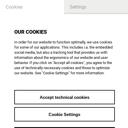
Cookies
Settings
OUR COOKIES
In order for our website to function optimally, we use cookies
for some of our applications. This includes i.a. the embedded
social media, but also a tracking tool that provides us with
information about the ergonomics of our website and user
behavior. If you click on "Accept all cookies", you agree to the
use of technically necessary cookies and those to optimize
our website. See "Cookie Settings" for more information.
ZDF: Mehr Honorar und
bessere Konditionen für
Dokus und Reportagen
Accept technical cookies
16. April 2025: Pressemitteilung zu
neuen gemeinsamen
Cookie Settings
Vergütungsregeln mit dem ZDF