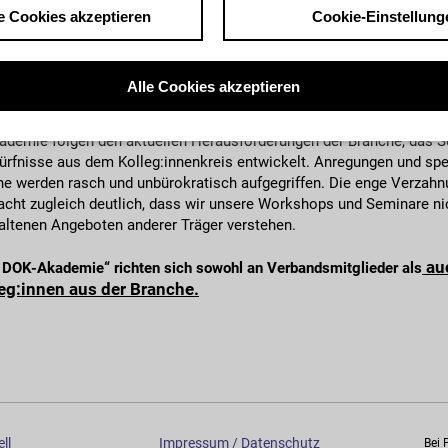
e Cookies akzeptieren
Cookie-Einstellung
Anliegen der AG DOK Akademie. Dabei legen wir großen Wert auf die 
der Inhalte und die Qualifikation der Lehrenden. Ausgewiesene Prakt
r Bewegtbildindustrie sind uns genauso willkommen wie experimenti
Alle Cookies akzeptieren
die heute schon vorwegnehmen, was morgen zum Trend werden wird.
emie folgen den aktuellen Herausforderungen der Branche, das S
rfnisse aus dem Kolleg:innenkreis entwickelt. Anregungen und spe
e werden rasch und unbürokratisch aufgegriffen. Die enge Verzahn
cht zugleich deutlich, dass wir unsere Workshops und Seminare ni
haltenen Angeboten anderer Träger verstehen.
auc
 DOK-Akademie“ richten sich sowohl an Verbandsmitglieder als
leg:innen aus der Branche.
ll
Impressum / Datenschutz
Bei 