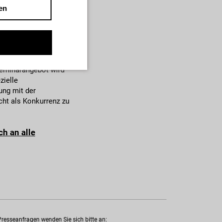
en
Aktualität der
iker:innen und
erfreudige
eminarangebot wird
zielle
ung mit der
cht als Konkurrenz zu
h an alle
Presseanfragen wenden Sie sich bitte an: