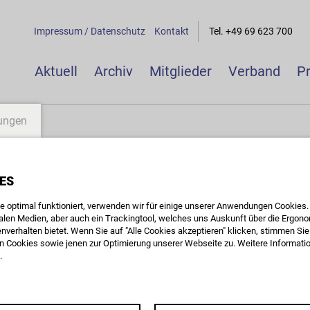
Impressum / Datenschutz
Kontakt
Tel. +49 69 623 700
Aktuell
Archiv
Mitglieder
Verband
P
lungen
 Akademie
ES
 optimal funktioniert, verwenden wir für einige unserer Anwendungen Cookies. D
ialen Medien, aber auch ein Trackingtool, welches uns Auskunft über die Ergon
nverhalten bietet. Wenn Sie auf "Alle Cookies akzeptieren" klicken, stimmen S
 Cookies sowie jenen zur Optimierung unserer Webseite zu. Weitere Information
.
LL UND AUF HÖCHSTEM NIVEAU