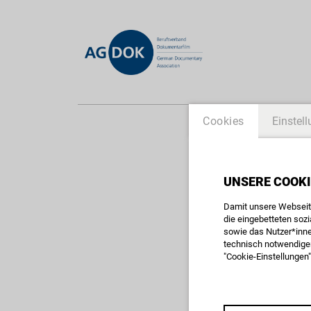
Cookies
Einstel
AKADEMIE
AG DOK
UNSERE COOKI
Damit unsere Webseite
die eingebetteten soz
sowie das Nutzer*inne
technisch notwendigen
"Cookie-Einstellungen"
vom 05.06.2015
PROFESSIONE