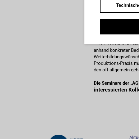
Technisch
Das ist das zentrale 
Themen, die Qualität 
Vollblutprofis aus de
Avantgardist:innen, 
Die Themen der Akad
anhand konkreter Bedü
Weiterbildungswünsch
Produktions-Praxis ma
den oft allgemein ge
Die Seminare der „AG
interessierten Kol
Aktue