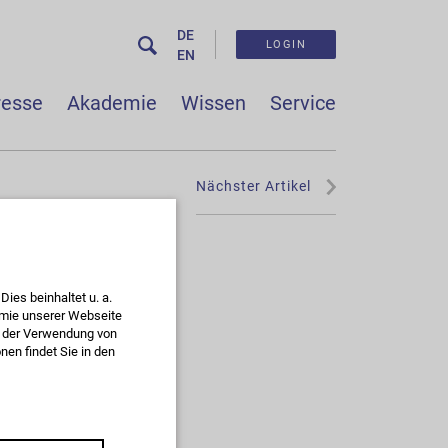
DE
LOGIN
EN
resse
Akademie
Wissen
Service
Nächster Artikel
ies beinhaltet u. a.
omie unserer Webseite
ie der Verwendung von
Übersicht Akademie
en findet Sie in den