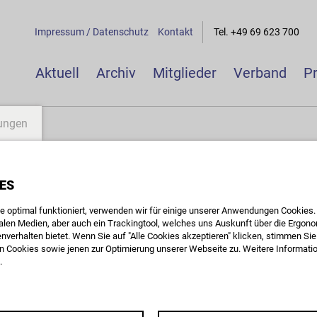
Impressum / Datenschutz
Kontakt
Tel. +49 69 623 700
Aktuell
Archiv
Mitglieder
Verband
P
lungen
UELL.
E AKTUALISIERUNG.
 UMFANGS DER UNTERSCHIEDLICHEN BEITRÄGE UND THEMEN DER 
EDARF GIBT.
ES
 optimal funktioniert, verwenden wir für einige unserer Anwendungen Cookies. D
ialen Medien, aber auch ein Trackingtool, welches uns Auskunft über die Ergon
nverhalten bietet. Wenn Sie auf "Alle Cookies akzeptieren" klicken, stimmen S
 Cookies sowie jenen zur Optimierung unserer Webseite zu. Weitere Information
.