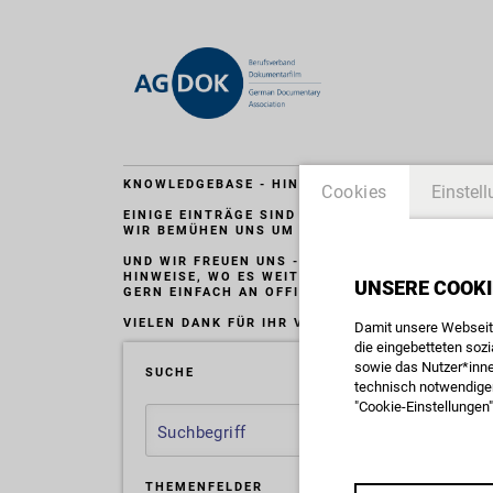
KNOWLEDGEBASE - HINWEIS:
Cookies
Einstel
EINIGE EINTRÄGE SIND LEIDER NICHT MEHR AKT
WIR BEMÜHEN UNS UM EINE MÖGLICHST BALDIG
UND WIR FREUEN UNS - AUFGRUND DES GROSSEN
INWEISE, WO ES WEITEREN AKTUALISIERUNGSB
UNSERE COOKI
GERN EINFACH AN OFFICE@AGDOK.DE
VIELEN DANK FÜR IHR VERSTÄNDNIS.
Damit unsere Webseite
die eingebetteten soz
sowie das Nutzer*inne
SUCHE
technisch notwendigen
"Cookie-Einstellungen"
THE­MEN­FEL­DER