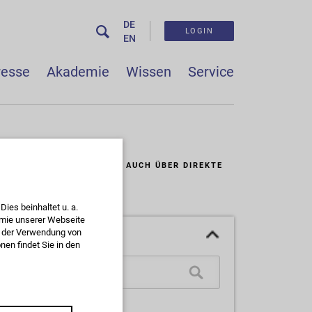
DE
LOGIN
EN
resse
Akademie
Wissen
Service
WISSENS-DATEN-BANK - AUCH ÜBER DIREKTE H
ies beinhaltet u. a.
omie unserer Webseite
ie der Verwendung von
en findet Sie in den