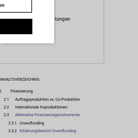
en
Ver­si­che­run­gen
An­wäl­te und Ser­vice­leis­tun­gen
für AG DOK-Mit­glie­der
Hin­ter­grund­wis­sen
Im­pres­sum
IN­HALTS­VER­ZEICH­NIS
2.
Fi­nan­zie­rung
2.1
Auf­trags­pro­duk­ti­on vs. Co-Pro­duk­ti­on
2.2
In­ter­na­tio­na­le Ko­pro­duk­tio­nen
2.3
Al­ter­na­ti­ve Fi­nan­zie­rungs­in­stru­men­te
2.3.1
Crowd­fun­ding
2.3.2
Er­fah­rungs­be­richt Crowd­fun­ding