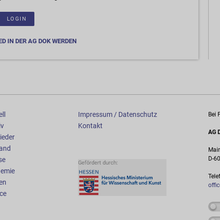
LOGIN
ED IN DER AG DOK WERDEN
ll
Impressum / Datenschutz
Bei 
iv
Kontakt
AG D
ieder
and
Main
D-60
se
emie
Tele
en
offi
ice