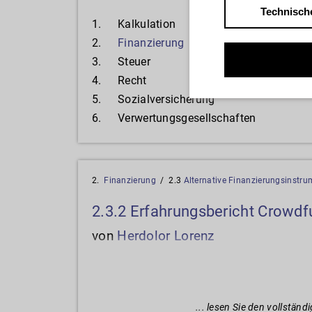
Technisch
1.
Kal­ku­la­ti­on
2.
Fi­nan­zie­rung
3.
Steu­er
4.
Recht
5.
So­zi­al­ver­si­che­rung
6.
Ver­wer­tungs­ge­sell­schaf­ten
2.
Fi­nan­zie­rung
/ 2.3
Al­ter­na­ti­ve Fi­nan­zie­rungs­in­stru
2.3.2 Erfahrungsbericht Crowdf
von
Herdolor Lorenz
... lesen Sie den vollständ