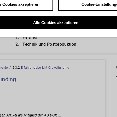
e Cookies akzeptieren
Cookie-Einstellung
7.
Ge­sell­schafts­for­men
13.
8.
Ver­trä­ge & Check­lis­ten
14.
Alle Cookies akzeptieren
9.
Film­för­de­rung
15.
10.
Fes­ti­vals, Mes­sen und Märk­te
16.
11.
Ver­trieb
12.
Tech­nik und Post­pro­duk­ti­on
­men­te
/ 2.3.2
Er­fah­rungs­be­richt Crowd­fun­ding
unding
igen Artikel als Mitglied der AG DOK ...