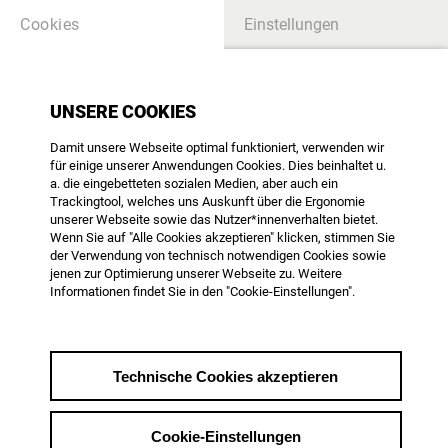
Cookies
Einstellungen
MEDIENPOLITIK
UNSERE COOKIES
Damit unsere Webseite optimal funktioniert, verwenden wir
www.filme-im-
für einige unserer Anwendungen Cookies. Dies beinhaltet u.
unterricht.de
a. die eingebetteten sozialen Medien, aber auch ein
Trackingtool, welches uns Auskunft über die Ergonomie
unserer Webseite sowie das Nutzer*innenverhalten bietet.
Wenn Sie auf "Alle Cookies akzeptieren" klicken, stimmen Sie
der Verwendung von technisch notwendigen Cookies sowie
jenen zur Optimierung unserer Webseite zu. Weitere
Informationen findet Sie in den "Cookie-Einstellungen".
Themenübersicht
vom 16.11.2017
Technische Cookies akzeptieren
Im Sommer hatten sich die wichtigsten
Filmverbände in einer
gemeinsamen
Cookie-Einstellungen