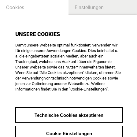
Cookies
Einstellungen
UNSERE COOKIES
#FilmReformJETZT – Für
Damit unsere Webseite optimal funktioniert, verwenden wir
für einige unserer Anwendungen Cookies. Dies beinhaltet u.
eine Stärkung der
a. die eingebetteten sozialen Medien, aber auch ein
Produktions- und
Trackingtool, welches uns Auskunft über die Ergonomie
unserer Webseite sowie das Nutzer*innenverhalten bietet.
Kinobranche in
Wenn Sie auf "Alle Cookies akzeptieren" klicken, stimmen Sie
der Verwendung von technisch notwendigen Cookies sowie
Deutschland!
jenen zur Optimierung unserer Webseite zu. Weitere
Informationen findet Sie in den "Cookie-Einstellungen".
Gemeinsamer Appell von 12
Verbänden und Institutionen der
Filmbranche
Technische Cookies akzeptieren
Cookie-Einstellungen