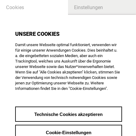
Cookies
Einstellungen
SERVICE
UNSERE COOKIES
Damit unsere Webseite optimal funktioniert, verwenden wir
Neues Passwort anlegen
für einige unserer Anwendungen Cookies. Dies beinhaltet u.
a. die eingebetteten sozialen Medien, aber auch ein
Trackingtool, welches uns Auskunft über die Ergonomie
unserer Webseite sowie das Nutzer*innenverhalten bietet.
Wenn Sie auf "Alle Cookies akzeptieren" klicken, stimmen Sie
der Verwendung von technisch notwendigen Cookies sowie
jenen zur Optimierung unserer Webseite zu. Weitere
Themenübersicht
Informationen findet Sie in den "Cookie-Einstellungen".
vom 26.11.2020
Technische Cookies akzeptieren
Falls Sie Ihr Mitglieder-Passwort nicht parat
haben, gehen Sie bitte folgendermaßen vor:
Cookie-Einstellungen