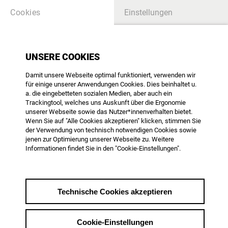
Cookies
Einstellungen
KNOWLEDGEBASE - HINWEIS:
UNSERE COOKIES
EINIGE EINTRÄGE SIND LEIDER NICHT
MEHR AKTUELL.
Damit unsere Webseite optimal funktioniert, verwenden wir
WIR BEMÜHEN UNS UM EINE MÖGLICHST
für einige unserer Anwendungen Cookies. Dies beinhaltet u.
BALDIGE AKTUALISIERUNG.
a. die eingebetteten sozialen Medien, aber auch ein
UND WIR FREUEN UNS - AUFGRUND DES
Trackingtool, welches uns Auskunft über die Ergonomie
GROSSEN UMFANGS DER U
unserer Webseite sowie das Nutzer*innenverhalten bietet.
NTERSCHIEDLICHEN BEITRÄGE UND T
Wenn Sie auf "Alle Cookies akzeptieren" klicken, stimmen Sie
HEMEN DER WISSENS-DATEN-BANK - A
UCH ÜBER DIREKTE HINWEISE, WO ES W
der Verwendung von technisch notwendigen Cookies sowie
EITEREN AKTUALISIERUNGSBEDARF GIBT.
jenen zur Optimierung unserer Webseite zu. Weitere
GERN EINFACH AN OFFICE@AGDOK.DE
Informationen findet Sie in den "Cookie-Einstellungen".
VIELEN DANK FÜR IHR VERSTÄNDNIS.
SUCHE
Technische Cookies akzeptieren
Cookie-Einstellungen