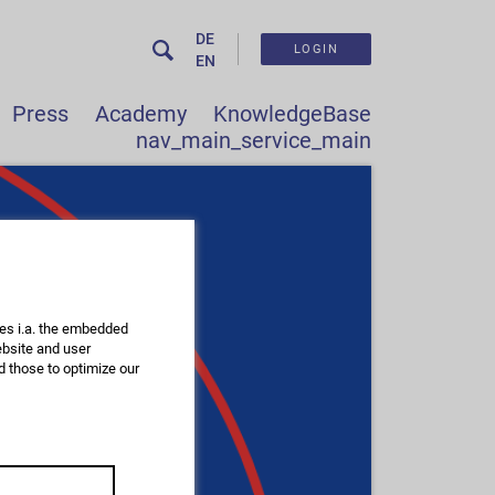
DE
LOGIN
EN
Press
Academy
KnowledgeBase
nav_main_service_main
des i.a. the embedded
ebsite and user
d those to optimize our