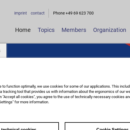
imprint
contact
Phone +49 69 623 700
Home
Topics
Members
Organization
s
te to function optimally, we use cookies for some of our applications. This inclu
 a tracking tool that provides us with information about the ergonomics of our w
 on "Accept all cookies", you agree to the use of technically necessary cookies an
ettings" for more information.
 technical cookies
Cookie Settings