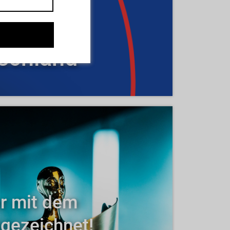
schland
r mit dem
gezeichnet!