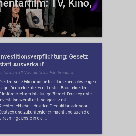
ntarfilm: TV, Kino,
Investitionsverpflichtung: Gesetz
statt Ausverkauf
... fordern 32 Verbände der Filmbranche
Die deutsche Filmbranche bleibt in einer schwierigen
Lage. Denn einer der wichtigsten Bausteine der
Filmförderreform ist akut gefährdet: Das geplante
Investitionsverpflichtungsgesetz mit
Rechterückbehalt, das den Produktionsstandort
Deutschland zukunftssicher macht und auch die
Streamingdienste in die ...