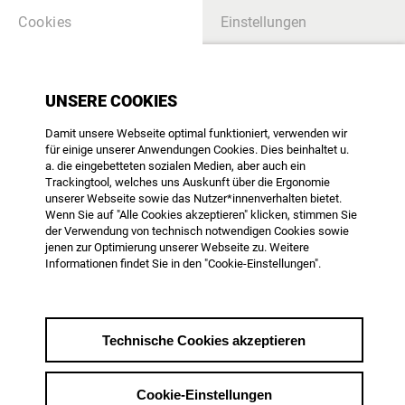
Cookies
Einstellungen
UNSERE COOKIES
Damit unsere Webseite optimal funktioniert, verwenden wir
für einige unserer Anwendungen Cookies. Dies beinhaltet u.
a. die eingebetteten sozialen Medien, aber auch ein
Trackingtool, welches uns Auskunft über die Ergonomie
unserer Webseite sowie das Nutzer*innenverhalten bietet.
Wenn Sie auf "Alle Cookies akzeptieren" klicken, stimmen Sie
der Verwendung von technisch notwendigen Cookies sowie
Kinodokumentarfilmförderung
jenen zur Optimierung unserer Webseite zu. Weitere
in Deutschland
Informationen findet Sie in den "Cookie-Einstellungen".
Eine Analyse von Martin
Hagemann
Technische Cookies akzeptieren
Preisgekrönte Feature-
Autorin spricht über prekäre
Cookie-Einstellungen