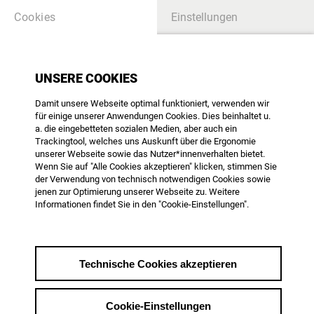
Cookies
Einstellungen
UNSERE COOKIES
INHALTSVERZEICHNIS
Damit unsere Webseite optimal funktioniert, verwenden wir
für einige unserer Anwendungen Cookies. Dies beinhaltet u.
a. die eingebetteten sozialen Medien, aber auch ein
Trackingtool, welches uns Auskunft über die Ergonomie
Programmsponsoring: Die
unserer Webseite sowie das Nutzer*innenverhalten bietet.
Sendung wird präsentiert
Wenn Sie auf "Alle Cookies akzeptieren" klicken, stimmen Sie
der Verwendung von technisch notwendigen Cookies sowie
von...
jenen zur Optimierung unserer Webseite zu. Weitere
Informationen findet Sie in den "Cookie-Einstellungen".
Im privaten und im öffentlich-rechtlichen
TV, im Kino und im Web werden Sendungen
Technische Cookies akzeptieren
von Marken präsentiert, die eine bestimmte
Zielgruppe erreichen und sich mit dem
Cookie-Einstellungen
Sendungsinhalt verbinden wollen.